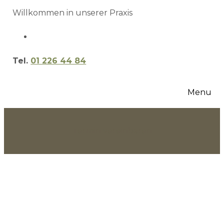
Willkommen in unserer Praxis
Tel.
01 226 44 84
Menu
Termin vereinbaren
Marina
Dejanovic