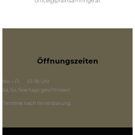
office@praxisamring6.at
Öffnungszeiten
Mo – Fr 10-18 Uhr
Sa, So, feiertags geschlossen
Termine nach Vereinbarung