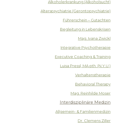
Alkoholerkrankung (Alkoholsucht)
Alterspsychiatrie (Gerontopsychiatrie)
Führerschein – Gutachten
Begleitung in Lebenskrisen
Mag. Ivana Zwickl
Integrative Psychotherapie
Executive Coaching & Training
Luisa Pressl, MA pth. (N.Y.U.)
Verhaltenstherapie
Behavioral Therapy
Mag. Reinhilde Moser
Interdisziplinäre Medizin
Allgemein- & Familienmedizin
Dr. Clemens Ziller