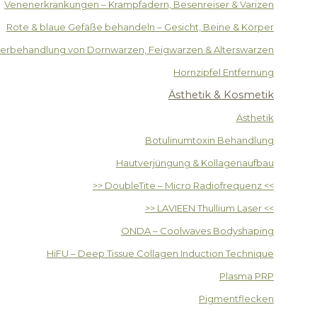
Venenerkrankungen – Krampfadern, Besenreiser & Varizen
Rote & blaue Gefäße behandeln – Gesicht, Beine & Körper
serbehandlung von Dornwarzen, Feigwarzen & Alterswarzen
Hornzipfel Entfernung
Ästhetik & Kosmetik
Ästhetik
Botulinumtoxin Behandlung
Hautverjüngung & Kollagenaufbau
>> DoubleTite – Micro Radiofrequenz <<
>> LAVIEEN Thullium Laser <<
ONDA – Coolwaves Bodyshaping
HiFU – Deep Tissue Collagen Induction Technique
Plasma PRP
Pigmentflecken