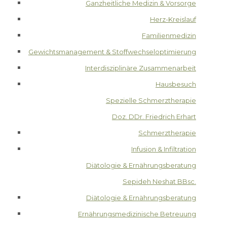
Ganzheitliche Medizin & Vorsorge
Herz-Kreislauf
Familienmedizin
Gewichtsmanagement & Stoffwechseloptimierung
Interdisziplinäre Zusammenarbeit
Hausbesuch
Spezielle Schmerztherapie
Doz. DDr. Friedrich Erhart
Schmerztherapie
Infusion & Infiltration
Diätologie & Ernährungsberatung
Sepideh Neshat BBsc.
Diätologie & Ernährungsberatung
Ernährungsmedizinische Betreuung