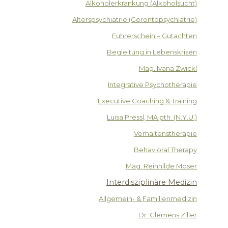
Alkoholerkrankung (Alkoholsucht)
Alterspsychiatrie (Gerontopsychiatrie)
Führerschein – Gutachten
Begleitung in Lebenskrisen
Mag. Ivana Zwickl
Integrative Psychotherapie
Executive Coaching & Training
Luisa Pressl, MA pth. (N.Y.U.)
Verhaltenstherapie
Behavioral Therapy
Mag. Reinhilde Moser
Interdisziplinäre Medizin
Allgemein- & Familienmedizin
Dr. Clemens Ziller