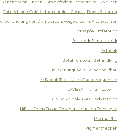
Venenerkrankungen – Krampfadern, Besenreiser & Varizen
Rote & blaue Gefäße behandeln – Gesicht, Beine & Körper
serbehandlung von Dornwarzen, Feigwarzen & Alterswarzen
Hornzipfel Entfernung
Ästhetik & Kosmetik
Ästhetik
Botulinumtoxin Behandlung
Hautverjüngung & Kollagenaufbau
>> DoubleTite – Micro Radiofrequenz <<
>> LAVIEEN Thullium Laser <<
ONDA – Coolwaves Bodyshaping
HiFU – Deep Tissue Collagen Induction Technique
Plasma PRP
Pigmentflecken