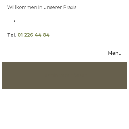
Willkommen in unserer Praxis
Tel.
01 226 44 84
Menu
Termin vereinbaren
teste
testee