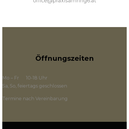
office@praxisamring6.at
Öffnungszeiten
Mo – Fr 10-18 Uhr
Sa, So, feiertags geschlossen
Termine nach Vereinbarung