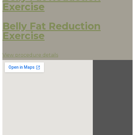
Exercise
Belly Fat Reduction
Exercise
View procedure details