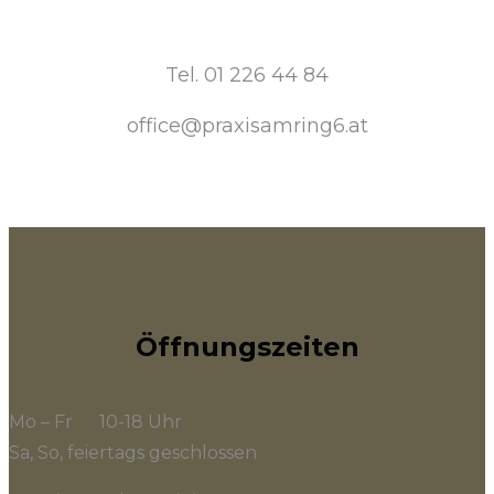
Tel. 01 226 44 84
office@praxisamring6.at
Öffnungszeiten
Mo – Fr 10-18 Uhr
Sa, So, feiertags geschlossen