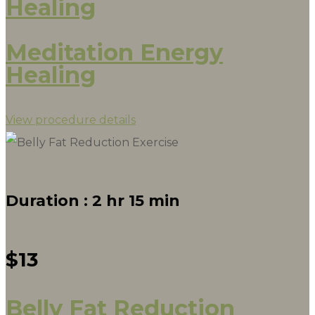
Healing
Meditation Energy
Healing
View procedure details
Duration :
2 hr 15 min
$13
Belly Fat Reduction