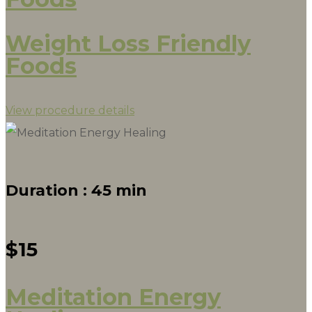
Weight Loss Friendly
Foods
View procedure details
Duration :
45 min
$15
Meditation Energy