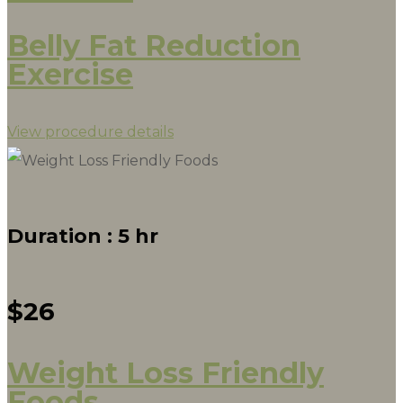
Belly Fat Reduction
Exercise
View procedure details
Duration :
5 hr
$26
Weight Loss Friendly
Foods