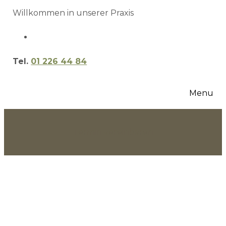
Willkommen in unserer Praxis
Tel.
01 226 44 84
Menu
Termin vereinbaren
Nutrition &
Health
Guide