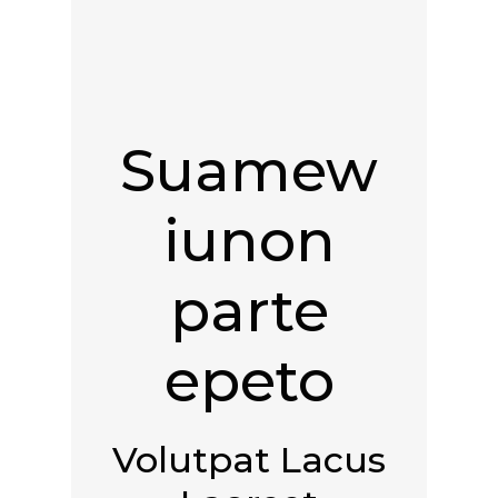
Suamew
iunon
parte
epeto
Volutpat Lacus