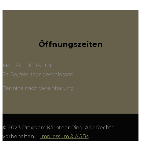
Öffnungszeiten
Mo – Fr 10-18 Uhr
Sa, So, feiertags geschlossen
Termine nach Vereinbarung
© 2023 Praxis am Kärntner Ring. Alle Rechte
vorbehalten. |
Impressum & AGBs