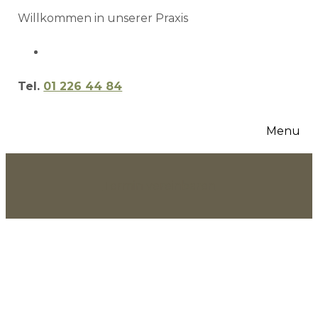
Willkommen in unserer Praxis
Tel.
01 226 44 84
Menu
Termin vereinbaren
Category:
Physiother