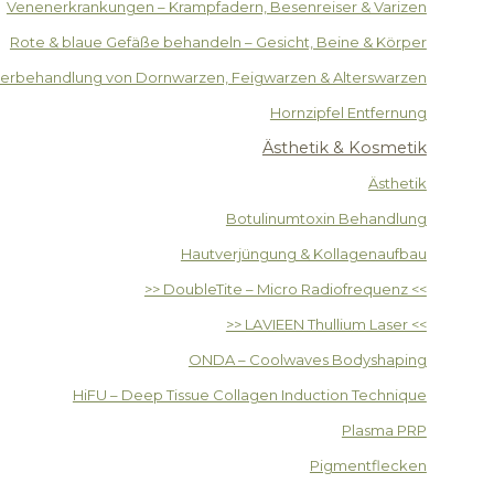
Venenerkrankungen – Krampfadern, Besenreiser & Varizen
Rote & blaue Gefäße behandeln – Gesicht, Beine & Körper
serbehandlung von Dornwarzen, Feigwarzen & Alterswarzen
Hornzipfel Entfernung
Ästhetik & Kosmetik
Ästhetik
Botulinumtoxin Behandlung
Hautverjüngung & Kollagenaufbau
>> DoubleTite – Micro Radiofrequenz <<
>> LAVIEEN Thullium Laser <<
ONDA – Coolwaves Bodyshaping
HiFU – Deep Tissue Collagen Induction Technique
Plasma PRP
Pigmentflecken