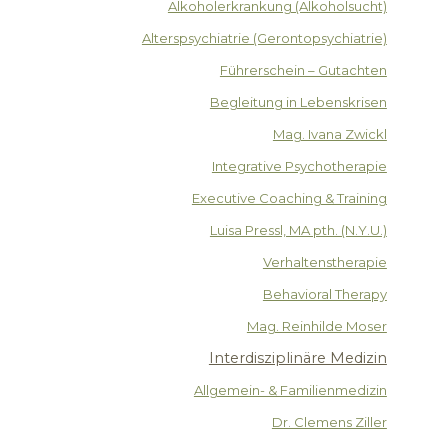
Alkoholerkrankung (Alkoholsucht)
Alterspsychiatrie (Gerontopsychiatrie)
Führerschein – Gutachten
Begleitung in Lebenskrisen
Mag. Ivana Zwickl
Integrative Psychotherapie
Executive Coaching & Training
Luisa Pressl, MA pth. (N.Y.U.)
Verhaltenstherapie
Behavioral Therapy
Mag. Reinhilde Moser
Interdisziplinäre Medizin
Allgemein- & Familienmedizin
Dr. Clemens Ziller