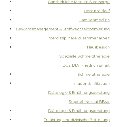
Ganzheitliche Medizin & Vorsorge
Herz-Kreislauf
Familienmedizin
Gewichtsmanagement & Stoffwechseloptimierung
Interdisziplinäre Zusammenarbeit
Hausbesuch
Spezielle Schmerztherapie
Doz. DDr. Friedrich Erhart
Schmerztherapie
Infusion & Infiltration
Diätologie & Ernährungsberatung
Sepideh Neshat BBsc.
Diätologie & Ernährungsberatung
Ernährungsmedizinische Betreuung